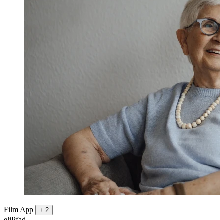
Film
App
+ 2
eliPfad